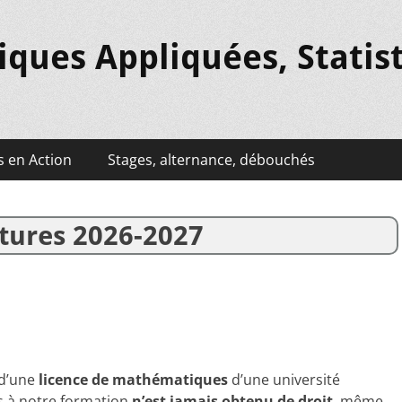
ues Appliquées, Statis
 en Action
Stages, alternance, débouchés
tures 2026-2027
e d’une
licence de mathématiques
d’une université
ès à notre formation
n’est jamais obtenu de
droit
, même