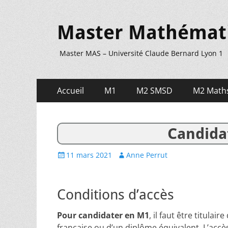
Master Mathématiq
Master MAS – Université Claude Bernard Lyon 1
Menu
Aller
Accueil
M1
M2 SMSD
M2 Maths
au
principal
contenu
Candida
Posted
Author
11 mars 2021
Anne Perrut
on
Conditions d’accès
Pour candidater en M1
, il faut être titulair
française ou d’un diplôme équivalent. L’acc